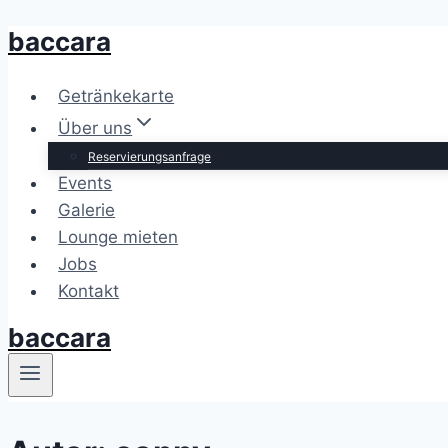
baccara
Zum
Inhalt
springen
Getränkekarte
Über uns
Reservierungsanfrage
Events
Galerie
Lounge mieten
Jobs
Kontakt
baccara