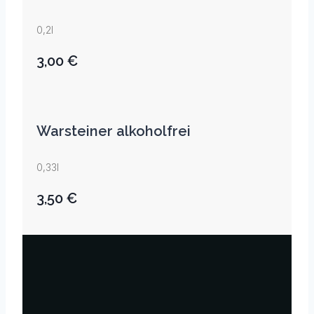
0,2l
3,00 €
Warsteiner alkoholfrei
0,33l
3,50 €