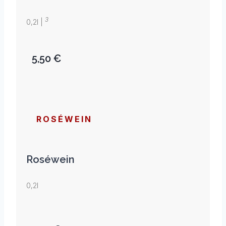
3
0,2l |
5,50 €
ROSÉWEIN
Roséwein
0,2l