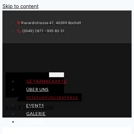
Skip to content
Ravardistrasse 47, 46399 Bocholt
(0049) 2871 - 995 85 31
GETRÄNKEKARTE
ÜBER UNS
RESERVIERUNGSANFRAGE
EVENTS
0,00
€
0
Warenkorb
GALERIE
LOUNGE
MIETEN