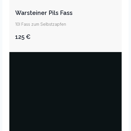
Warsteiner Pils Fass
10l Fass zum Selbstzapfen
125 €