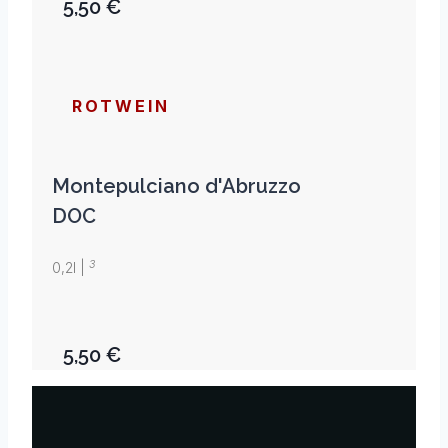
5,50 €
ROTWEIN
Montepulciano d'Abruzzo
DOC​
3
0,2l |
5,50 €