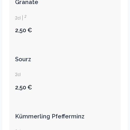
Granate
2
2cl |
2,50 €
Sourz
2cl
2,50 €
Kümmerling Pfefferminz