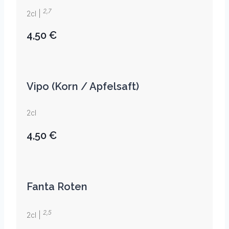
2,7
2cl |
4,50 €
Vipo (Korn / Apfelsaft)
2cl
4,50 €
Fanta Roten
2,5
2cl |