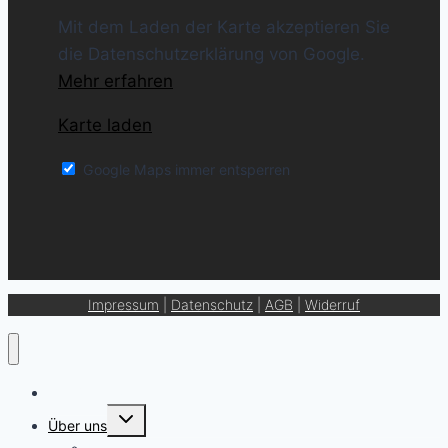
Mit dem Laden der Karte akzeptieren Sie
die Datenschutzerklärung von Google.
Mehr erfahren
Karte laden
Google Maps immer entsperren
Impressum
|
Datenschutz
|
AGB
|
Widerruf
Getränkekarte
Untermenü
Über uns
umschalten