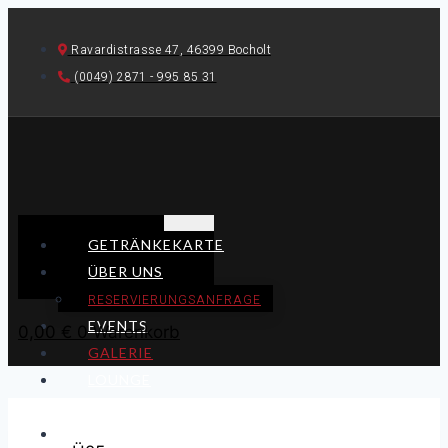
Skip
to
Ravardistrasse 47, 46399 Bocholt
content
(0049) 2871 - 995 85 31
GETRÄNKEKARTE
ÜBER UNS
RESERVIERUNGSANFRAGE
EVENTS
0,00
€
0
Warenkorb
GALERIE
LOUNGE
MIETEN
JOBS