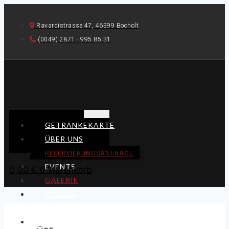
Skip
to
Ravardistrasse 47, 46399 Bocholt
content
(0049) 2871 - 995 85 31
GETRÄNKEKARTE
ÜBER UNS
RESERVIERUNGSANFRAGE
EVENTS
0,00
€
0
Warenkorb
GALERIE
LOUNGE
MIETEN
JOBS