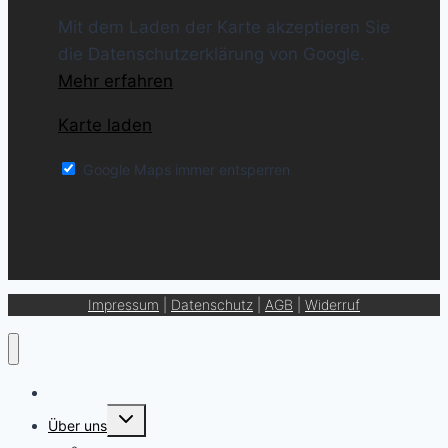
Mit dem Laden der Karte akzeptieren Sie
die Datenschutzerklärung von Google.
Mehr erfahren
Karte laden
Google Maps immer entsperren
Impressum
|
Datenschutz
|
AGB
|
Widerruf
Getränkekarte
Untermenü
Über uns
umschalten