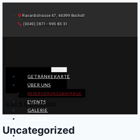
Skip
to
Ravardistrasse 47, 46399 Bocholt
content
(0049) 2871 - 995 85 31
GETRÄNKEKARTE
ÜBER UNS
RESERVIERUNGSANFRAGE
EVENTS
0,00
€
0
Warenkorb
GALERIE
LOUNGE
Uncategorized
MIETEN
JOBS