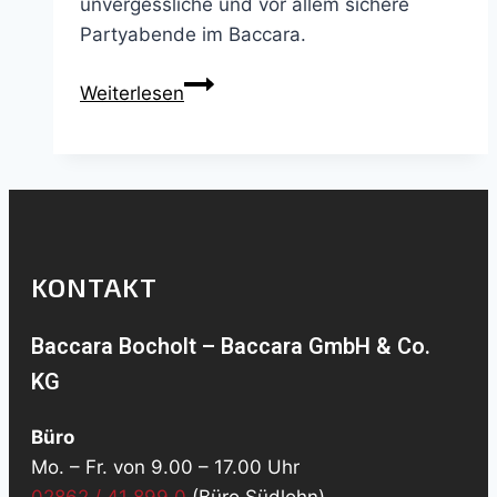
unvergessliche und vor allem sichere
Partyabende im Baccara.
Schutz-
Weiterlesen
&
Hygienekonzept
KONTAKT
Baccara Bocholt – Baccara GmbH & Co.
KG
Büro
Mo. – Fr. von 9.00 – 17.00 Uhr
02862 / 41 899 0
(Büro Südlohn)