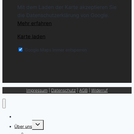
Mit dem Laden der Karte akzeptieren Sie
die Datenschutzerklärung von Google.
Mehr erfahren
Karte laden
Google Maps immer entsperren
Impressum
|
Datenschutz
|
AGB
|
Widerruf
Getränkekarte
Untermenü
Über uns
umschalten
Reservierungsanfrage